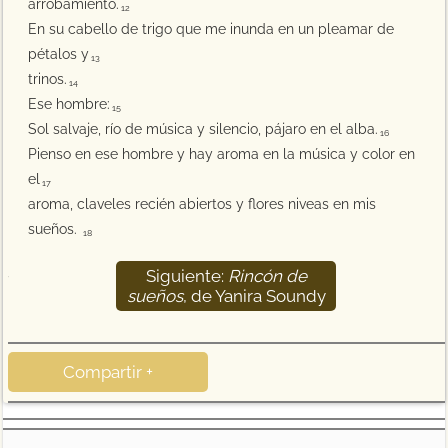
arrobamiento.
12
En su cabello de trigo que me inunda en un pleamar de
pétalos y
13
trinos.
14
Ese hombre:
15
Sol salvaje, río de música y silencio, pájaro en el alba.
16
Pienso en ese hombre y hay aroma en la música y color en
el
17
aroma, claveles recién abiertos y flores niveas en mis
sueños.
18
Siguiente:
Rincón de
19
sueños
, de Yanira Soundy
Compartir +