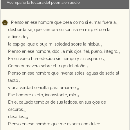
Acompañe la lectura del poema en audio
Pienso en ese hombre que besa como si el mar fuera a
1
desbordarse, que siembra su sonrisa en mi piel con la
altivez de
2
la espiga, que dibuja mi soledad sobre la niebla.
3
Pienso en ese hombre, dócil a mis ojos, fiel, pleno, íntegro.
4
En su vuelo humedecido sin tiempo y sin espacio.
5
Como primavera sobre el trigo del otoño.
6
Pienso en ese hombre que inventa soles, aguas de seda al
tacto
7
y una verdad sencilla para amarme.
8
Ese hombre cierto, inconstante, mío.
9
En el callado temblor de sus latidos, en sus ojos de
oscuros
10
desafíos.
11
Pienso en ese hombre que me espera con dulce