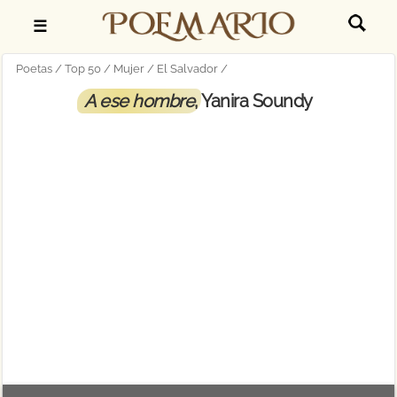
☰
Poetas
Top 50
Mujer
El Salvador
A ese hombre
, Yanira Soundy