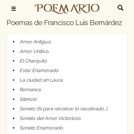
☰
Poemas de Francisco Luis Bernárdez
Amor Antiguo
.
Amor Unitivo
.
El Charquito
.
Estar Enamorado
.
La ciudad sin Laura
.
Romance
.
Silencio
.
Soneto (Si para recobrar lo recobrado…)
.
Soneto del Amor Victorioso
.
Soneto Enamorado
.